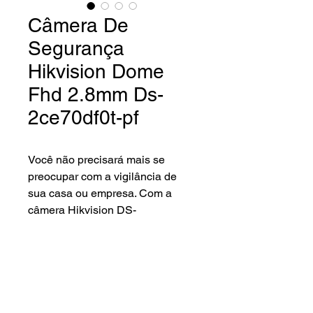
Câmera De
Segurança
Hikvision Dome
Fhd 2.8mm Ds-
2ce70df0t-pf
Você não precisará mais se
preocupar com a vigilância de
sua casa ou empresa. Com a
câmera Hikvision DS-
2CE70DF0T-PF você terá maior
controle sobre espaços e
segurança as 24 horas.
Um modelo de acordo com suas
necessidades