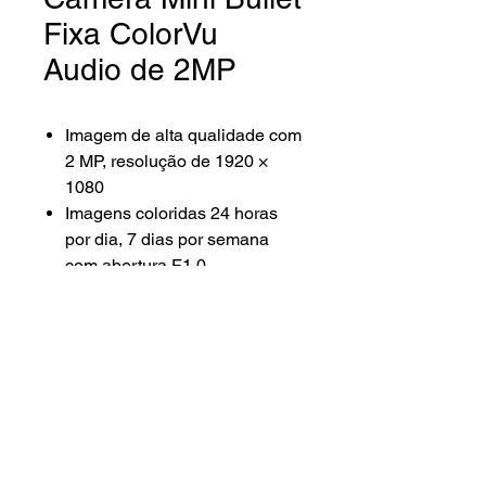
Fixa ColorVu
Audio de 2MP
Imagem de alta qualidade com
2 MP, resolução de 1920 ×
1080
Imagens coloridas 24 horas
por dia, 7 dias por semana
com abertura F1.0
A tecnologia 3D DNR oferece
imagens limpas e nítidas
Lente focal fixa de 2,8 mm e
3,6 mm
Até 20 m de distância de luz
branca para imagens noturnas
brilhantes
Áudio de alta qualidade com
Lenna Sat Distribuidora ©2024.