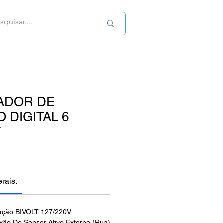
ADOR DE
 DIGITAL 6
V
erais.
tação BIVOLT 127/220V
xão De Sensor Ativo Externo (Rua)