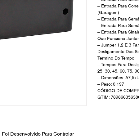
– Entrada Para Cone
(Garagem)
– Entrada Para Semá
– Entrada Para Semá
– Entrada Para Sina
Que Funciona Junta
– Jumper 1,2 E 3 P
Desligamento Dos Se
Termino Do Tempo
– Tempos Para Desl
25, 30, 45, 60, 75, 
– Dimensões: A7,5x
– Peso: 0,197
CÓDIGO DE COMPR
GTIM: 78986635638
l Foi Desenvolvido Para Controlar