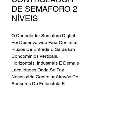
DE SEMAFORO 2
NÍVEIS
O Controlador Semáforo Digital
Foi Desenvolvido Para Controlar
Fluxos De Entrada E Saída Em
Condomínios Verticais,
Horizontais, Industriais E Demais
Localidades Onde Se Faz
Necessário Controlar Através De
Sensores De Fotocélula E
Sinalizadores Semáforo De Led’s
Características gerais.
Versão Bivolt:
– Alimentação Externa Para
Fotocélula