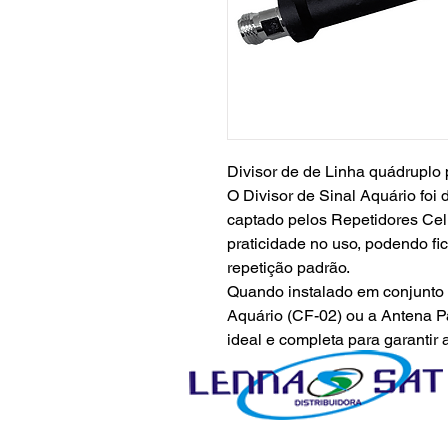
Divisor de de Linha quádruplo 
O Divisor de Sinal Aquário foi 
captado pelos Repetidores Cel
praticidade no uso, podendo fi
repetição padrão.
Quando instalado em conjunto 
Aquário (CF-02) ou a Antena Pa
ideal e completa para garantir 
mais cômodos.
Produzido com alto padrão de 
de compra única se usado de m