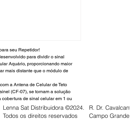
para seu Repetidor!
desenvolvido para dividir o sinal
ular Aquário, proporcionando maior
car mais distante que o módulo de
com a Antena de Celular de Teto
inel (CF-07), se tornam a solução
a cobertura de sinal celular em 1 ou
Lenna Sat Distribuidora ©2024.
R. Dr. Cavalca
qualidade e durabilidade, é um produto
Todos os direitos reservados
Campo Grande 
aneira correta.