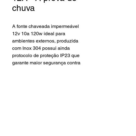
chuva
A fonte chaveada impermeável
12v 10a 120w ideal para
ambientes externos, produzida
com Inox 304 possui ainda
protocolo de proteção IP23 que
garante maior segurança contra
umidade e chuva. Além da
proteção contra curto-circuito e
sobrecarga, conta ainda com
proteção de surto de 2 níveis e
desarme antecipado de até
1000V. Perfeita para Sistemas de
CFTV, Painéis e Letreiros de Led,
controladores de acesso.
Lenna Sat Distribuidora ©2024.
Todos os direitos reservados