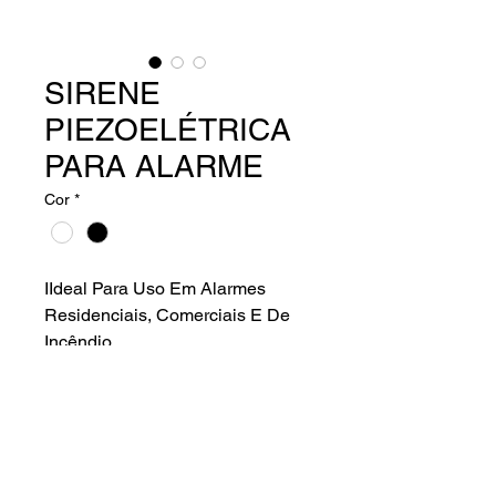
SIRENE
PIEZOELÉTRICA
PARA ALARME
Cor
*
IIdeal Para Uso Em Alarmes
Residenciais, Comerciais E De
Incêndio
Características gerais.
– Tensão De Alimentação: 12 VDC Ou
24 VDC