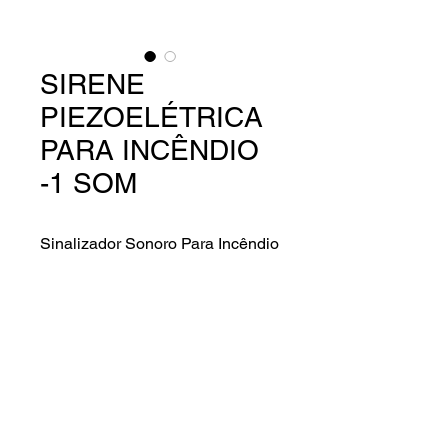
SIRENE
PIEZOELÉTRICA
PARA INCÊNDIO
-1 SOM
Sinalizador Sonoro Para Incêndio
Características gerais.
Ideal Para Uso Em Alarmes
Residenciais E Comerciais
– 1 Som
– Tensão De Alimentação: 12Vdc Ou
24 Vdc