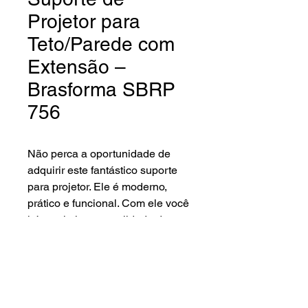
Projetor para
Teto/Parede com
Extensão –
Brasforma SBRP
756
Não perca a oportunidade de
adquirir este fantástico suporte
para projetor. Ele é moderno,
prático e funcional. Com ele você
irá maximizar a qualidade de
imagem do seu projetor,
garantindo maior estabilidade e
precisão. Pode ser instalado no
teto ou na parede!
Dimensões do produto: 370 X