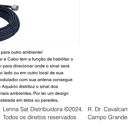
 para outro ambiente!
r e Cabo tem a função de habilitar o
ar para direcionar onde o sinal será
o lado ou em outro local de sua
modulador com sua antena consegue
 Aquário distribui o sinal dos
mais ambientes. Por ter um design
nstalada em tetos ou paredes,
o ambiente, podendo virar até uma
Lenna Sat Distribuidora ©2024.
R. Dr. Cavalca
Todos os direitos reservados
Campo Grande 
esenvolvido para aplicação com