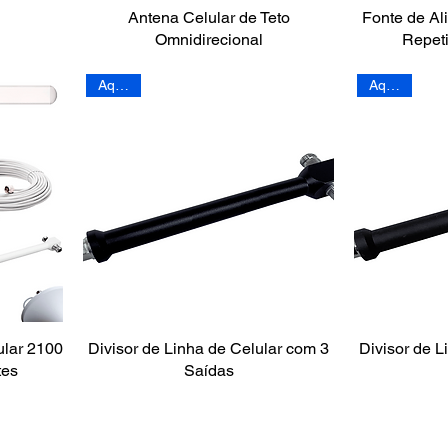
Antena Celular de Teto
Fonte de Al
Omnidirecional
Repet
Aquário
Aquário
ular 2100
Divisor de Linha de Celular com 3
Divisor de L
tes
Saídas