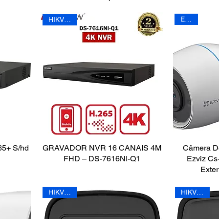
EZVIZ
HIKVISION
65+ S/hd
GRAVADOR NVR 16 CANAIS 4M
Câmera De
FHD – DS-7616NI-Q1
Ezviz Cs
Exte
HIKVISION
HIKVISION