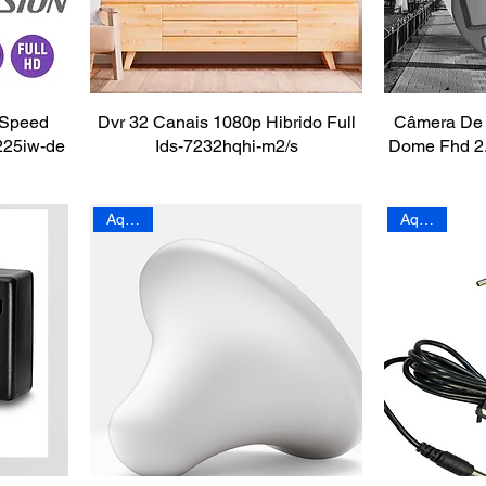
 Speed
Dvr 32 Canais 1080p Hibrido Full
Câmera De 
225iw-de
Ids-7232hqhi-m2/s
Dome Fhd 2.
Aquário
Aquário