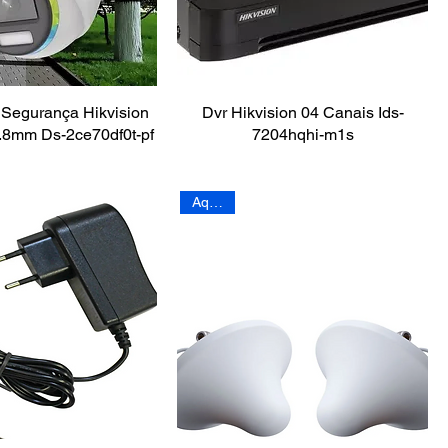
Segurança Hikvision
Dvr Hikvision 04 Canais Ids-
8mm Ds-2ce70df0t-pf
7204hqhi-m1s
Aquário