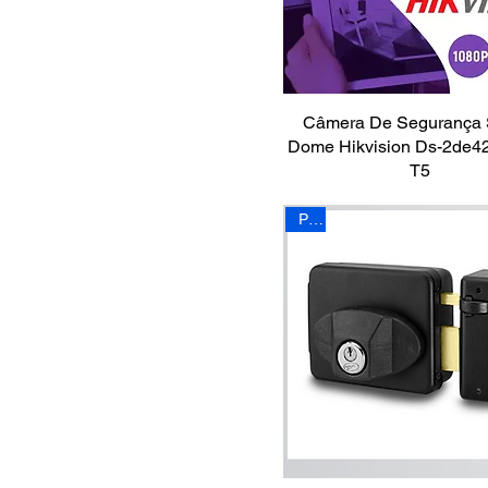
Detecção e alarme de
incêndio - Linha mista
Eletrificadores
Fontes de alimentação
Câmera De Segurança
Gravadores digitais de
vídeo
Dome Hikvision Ds-2de4
T5
Gravadores digitais de
vídeo em rede
PPA
Organizadores
Sensores Ativos
Sensores de abertura
Com fio
Sensores de abertura
Sem Fio
Sirenes
Acessórios
Acessórios de TV
Alarmes