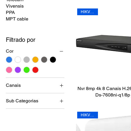
Vivensis
HIKVISION
PPA
MPT cable
Filtrado por
Cor
Canais
Nvr 8mp 4k 8 Canais H.2
16 Canais
Ds-7608ni-q1/8p
Sub Categorias
4 Canais
Baluns
8 Canais
HIKVISION
Bateria
Câmeras de segurança