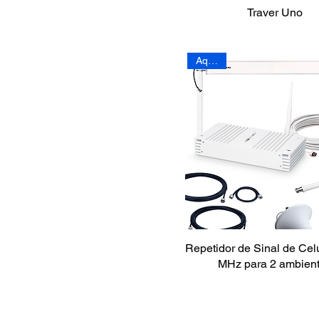
Traver Uno
Ambientes externos
Ambientes internos
Ambientes semiabertos
Aquário
Amplificadores de TV
Antenas
Automação
Automatizador de porta
Automatizador de
portão
Automatizadores para
portões
Autotransformador
Basculantes de corrente
Repetidor de Sinal de Cel
MHz para 2 ambien
Basculantes fuso
Botoeiras
Cabos