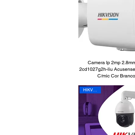
Câmeras de segurança
- Câmeras Always
Color
Câmeras de segurança
- Câmeras Always
Color IP
Câmeras de segurança
- Câmeras Wi-Fi
Câmeras de segurança
Camera Ip 2mp 2.8mm
Câmeras IP
2cd1027g2h-liu Acusense
Câmeras de segurança
C/mic Cor Branc
Speed dome
Conectores
HIKVISION
Detecção e alarme de
incêndio - Linha
convencional
Detecção e alarme de
incêndio - Linha
endereçável