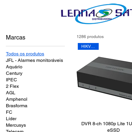
Marcas
1286 produtos
HIKVISION
Todos os produtos
JFL - Alarmes monitoráveis
Aquário
Century
IPEC
2 Flex
AGL
Amphenol
Brasforma
FC
Líder
DVR 8-ch 1080p Lite 1
Mercusys
eSSD
Telecam