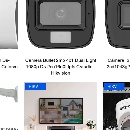
 Ds-
Camera Bullet 2mp 4x1 Dual Light
Câmera Ip 
 Colorvu
1080p Ds-2ce16d0t-lpfs C/audio -
2cd1043g2-
o
Hikvision
HIKVISION
HIKVISION