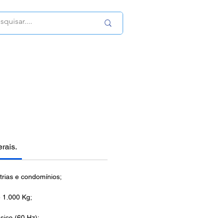
erais.
trias e condomínios;
é 1.000 Kg;
ásico (60 Hz);