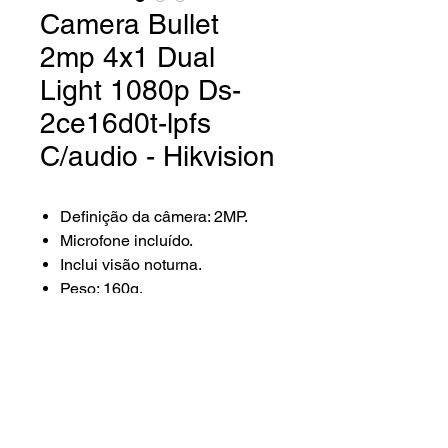
Camera Bullet
2mp 4x1 Dual
Light 1080p Ds-
2ce16d0t-lpfs
C/audio - Hikvision
Definição da câmera: 2MP.
Microfone incluído.
Inclui visão noturna.
Peso: 160g.
Ideal para controle e
segurança de residências,
escritórios e edifícios.