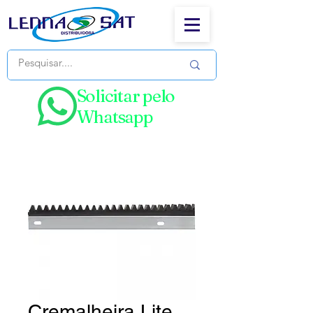
Solicitar pelo
Whatsapp
Cremalheira Lite