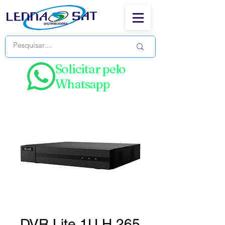
Solicitar pelo
Whatsapp
DVR Lite 1U H.265