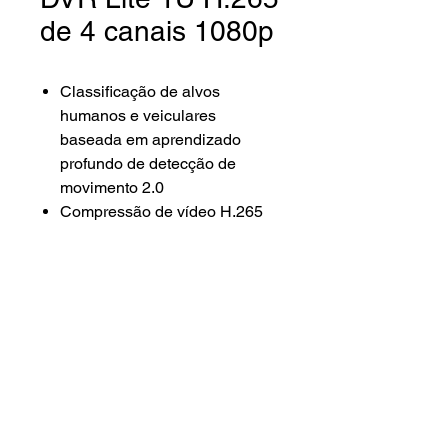
de 4 canais 1080p
Classificação de alvos
humanos e veiculares
baseada em aprendizado
profundo de detecção de
movimento 2.0
Compressão de vídeo H.265
Pro+/H.265 Pro/H.265
Entrada de vídeo
HDTVI/AHD/CVI/CVBS/IP
Áudio via cabo coaxial
Entrada de câmera IP de até 5
canais (até 2 MP)
Capacidade de codificação de
até 1080p lite a 30 fps
Lenna Sat Distribuidora ©2024.
Máx. 1200 m para sinal HDTVI
Todos os direitos reservados