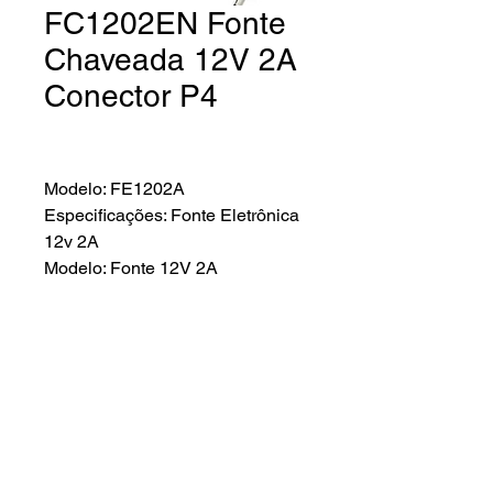
FC1202EN Fonte
Chaveada 12V 2A
Conector P4
Modelo: FE1202A
Especificações: Fonte Eletrônica
12v 2A
Modelo: Fonte 12V 2A
Tensão de Entrada: 90 - 260 Vca,
50/60 Hz
Tensão Saída: 12 Vcc /- 10%
tolerância
Corrente de Saída: 2A