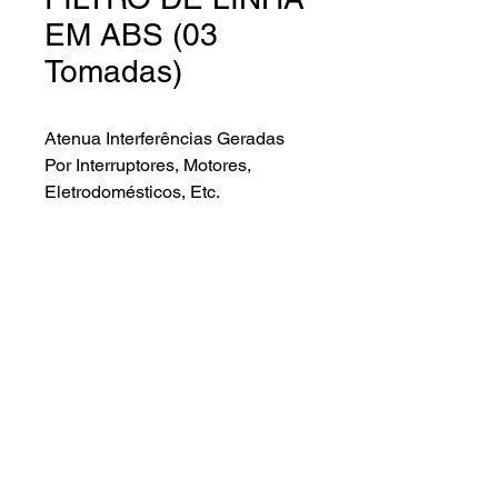
EM ABS (03
Tomadas)
Atenua Interferências Geradas
Por Interruptores, Motores,
Eletrodomésticos, Etc.
Características gerais.
– Disponível Nos Modelos Com
3/4/5/6/7 Ou 8 Tomadas
– Gabinete Em Plástico Injetado Em
Abs Anti Chamas Na Cor Preta
– Cabo De Energia Com 1,20mt E
Bitola De 0,50mm Ou 3mt E Bitola
Lenna Sat Distribuidora ©2024.
De 0,50mm
– Tomadas Tripolar 2P+T De 10 A
Todos os direitos reservados
NBR 14.136
R. Dr. Cavalcante, 49 - JARDIM ALVORADA,