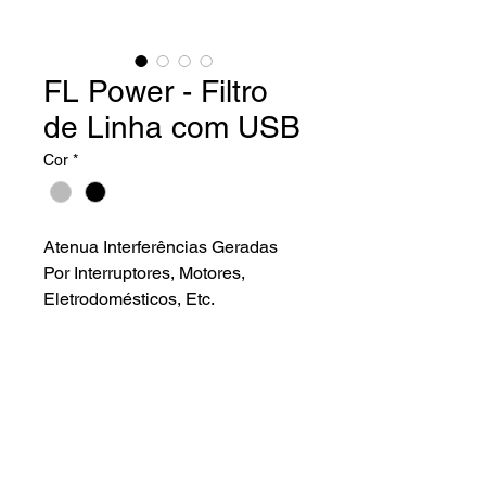
FL Power - Filtro
de Linha com USB
Cor
*
Atenua Interferências Geradas
Por Interruptores, Motores,
Eletrodomésticos, Etc.
Características gerais.
– Gabinete Em Aço Carbono Com
Tratamento Anti Ferrugem E Pintura
Eletrostática
– 6 Tomadas Laterais Espaçadas