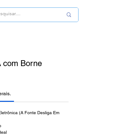
A com Borne
erais.
letrônica (A Fonte Desliga Em
o
Real