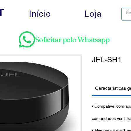
Início
Loja
Solicitar pelo Whatsapp
JFL-SH1
Características g
• Compatível com apa
comandados via infr
• Alcance de até 8 m