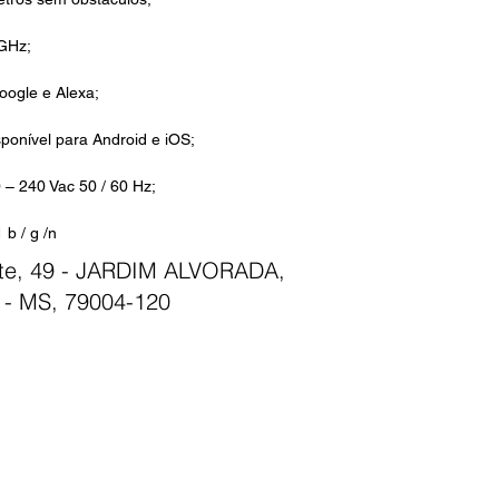
 GHz;
oogle e Alexa;
sponível para Android e iOS;
 – 240 Vac 50 / 60 Hz;
b / g /n
nte, 49 - JARDIM ALVORADA,
- MS, 79004-120