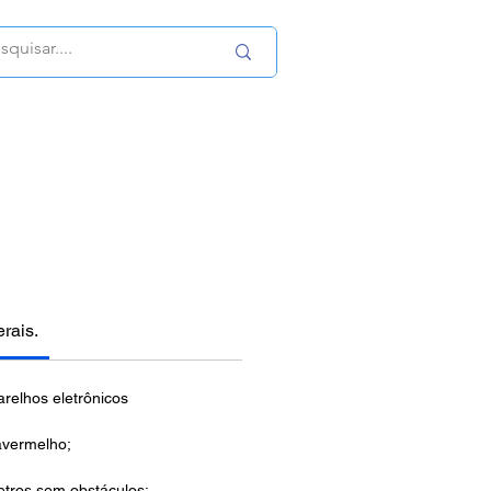
erais.
relhos eletrônicos
avermelho;
etros sem obstáculos;