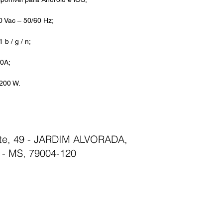
0 Vac – 50/60 Hz;
 b / g / n;
10A;
2200 W.
nte, 49 - JARDIM ALVORADA,
- MS, 79004-120