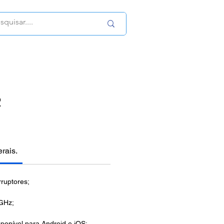
2
erais.
rruptores;
 GHz;
sponível para Android e iOS;