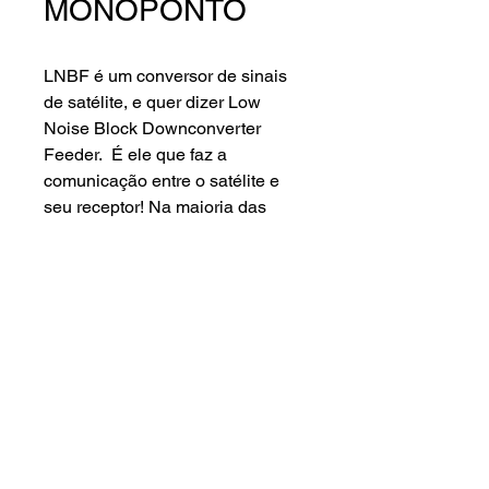
MONOPONTO
LNBF é um conversor de sinais
de satélite, e quer dizer Low
Noise Block Downconverter
Feeder. É ele que faz a
comunicação entre o satélite e
seu receptor! Na maioria das
parabólicas, o aparelho é usado
no centro de sua antena, seja por
uma bengala ou por um tripé,
responsável também pela troca
de polarização de vertical para
horizontal. O projeto desse LNBF
foi concebido com 4 FET’s em
sua entrada, melhorando assim o
Lenna Sat Distribuidora ©2024.
desempenho.
Todos os direitos reservados
R. Dr. Cavalcante, 49 - JARDIM ALVORADA,