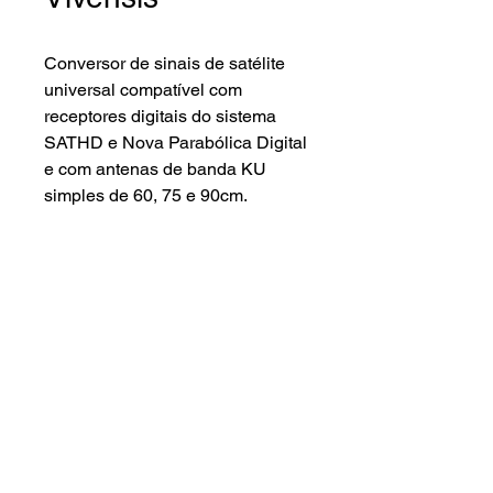
Conversor de sinais de satélite
universal compatível com
receptores digitais do sistema
SATHD e Nova Parabólica Digital
e com antenas de banda KU
simples de 60, 75 e 90cm.
Características gerais.
Saídas
02
Temperatura
12K
de ruído
Lenna Sat Distribuidora ©2024.
Frequência
10,70-11,70
Todos os direitos reservados
de Entrada
GHZ (Banda
Baixa)