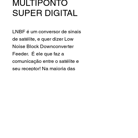
MULTIPONTO
SUPER DIGITAL
LNBF é um conversor de sinais
de satélite, e quer dizer Low
Noise Block Downconverter
Feeder. É ele que faz a
comunicação entre o satélite e
seu receptor! Na maioria das
parabólicas, o aparelho é usado
no centro de sua antena, seja por
uma bengala ou por um tripé,
responsável também pela troca
de polarização de vertical para
horizontal. Com LNBF Multiponto
Super Digital, podemos distribuir
o sinal da antena para vários
Lenna Sat Distribuidora ©2024.
pontos de TVs com qualidade de
Todos os direitos reservados