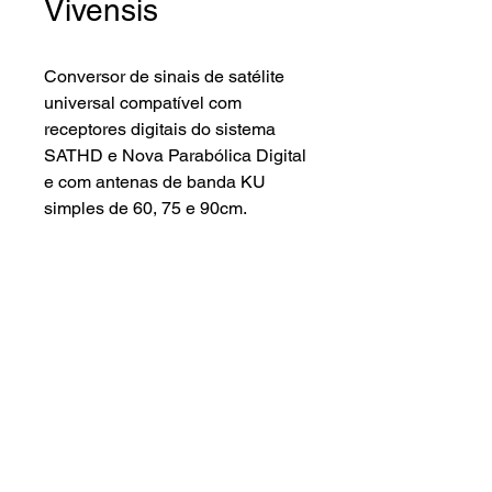
Vivensis
Conversor de sinais de satélite
universal compatível com
receptores digitais do sistema
SATHD e Nova Parabólica Digital
e com antenas de banda KU
simples de 60, 75 e 90cm.
Características gerais.
Saídas
04
Temperatura
12K
de ruído
Frequência de
10,70-11,70
Lenna Sat Distribuidora ©2024.
Entrada
GHZ (Banda
Todos os direitos reservados