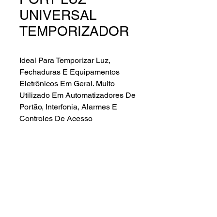
UNIVERSAL
TEMPORIZADOR
Ideal Para Temporizar Luz,
Fechaduras E Equipamentos
Eletrônicos Em Geral. Muito
Utilizado Em Automatizadores De
Portão, Interfonia, Alarmes E
Controles De Acesso
Características gerais.
– Desenvolvido Para Temporização
De Luz, Fechaduras E Outros
Dispositivos Eletroeletrônicos
– Contatos: C/NA/NF – Saída De
Contato Seco Para Até 10Ade