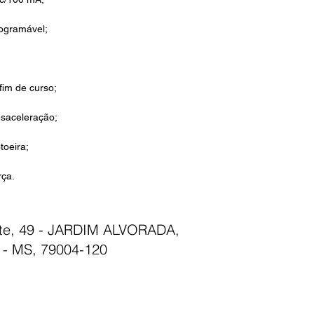
ogramável;
 fim de curso;
saceleração;
toeira;
rça.
nte, 49 - JARDIM ALVORADA,
- MS, 79004-120