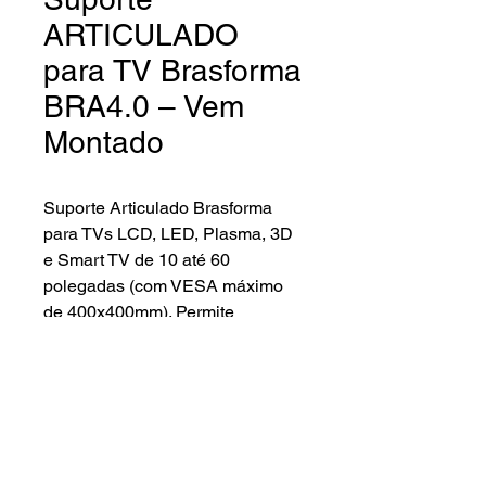
ARTICULADO
para TV Brasforma
BRA4.0 – Vem
Montado
Suporte Articulado Brasforma
para TVs LCD, LED, Plasma, 3D
e Smart TV de 10 até 60
polegadas (com VESA máximo
de 400x400mm). Permite
articulação de até 130º,
inclinação de até 15º e vem
montado. Permite Ajustar a TV
para assistir de vários ângulos.
Ideal para salas, escritórios,
quartos, hospitais, restaurantes,