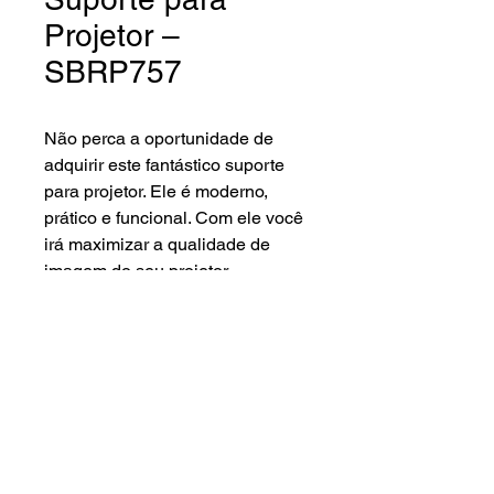
Projetor –
SBRP757
Não perca a oportunidade de
adquirir este fantástico suporte
para projetor. Ele é moderno,
prático e funcional. Com ele você
irá maximizar a qualidade de
imagem do seu projetor,
garantindo maior estabilidade e
precisão.
Lenna Sat Distribuidora ©2024.