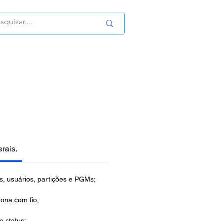
erais.
, usuários, partições e PGMs;
ona com fio;
e status;