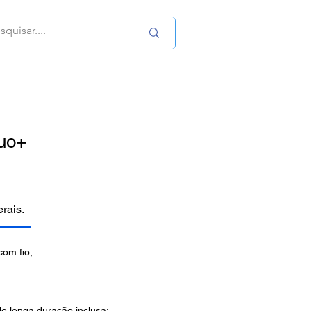
uo+
erais.
com fio;
de longa duração inclusa;