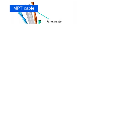
MPT cable
CABO LAN CAT 6 U/UTP 4P X
23AWG - CMX (INTERNO E
EXTERNO)
MPT cable