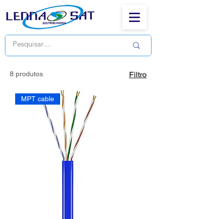
8 produtos
Filtro
MPT cable