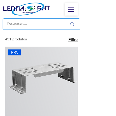
431 produtos
Filtro
PPA