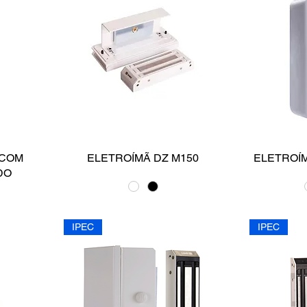
 COM
ELETROÍMÃ DZ M150
ELETROÍ
DO
IPEC
IPEC