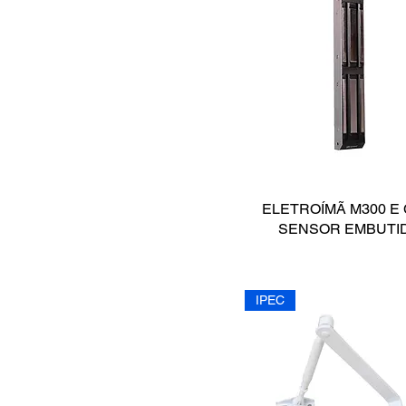
Iluminação
Módulos
Receptores
Sensores Magnéticos
Sensores passivos
Sinalizadores
Teclados
Transmissor Veicular
Travas
ELETROÍMÃ M300 E
SENSOR EMBUTI
IPEC