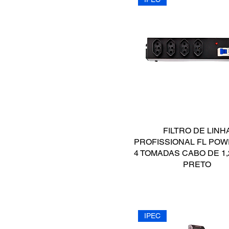
Automatizador de
portão
Autotransformador
Botoeiras
Caixas Organizadoras
Casa Inteligente
Centrais
Controle de acesso
Controles remotos
FILTRO DE LINH
Eletrificador de cerca
PROFISSIONAL FL POWE
Eletroímã
4 TOMADAS CABO DE 1,
Fechaduras elétricas
PRETO
Filtro De Linha
Fonte
Fonte carregador
IPEC
Fonte Nobreak