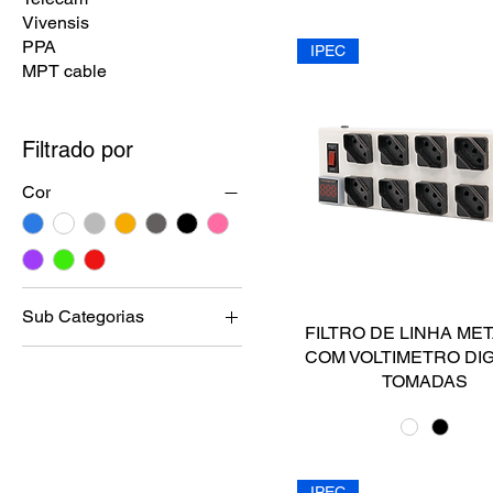
Vivensis
PPA
IPEC
MPT cable
Filtrado por
Cor
Sub Categorias
FILTRO DE LINHA ME
Sensores Ativos
COM VOLTIMETRO DIG
TOMADAS
Sirenes
Acessórios
Alarmes
Automatizador de porta
IPEC