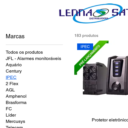
Marcas
183 produtos
IPEC
Todos os produtos
JFL - Alarmes monitoráveis
Aquário
Century
IPEC
2 Flex
AGL
Amphenol
Brasforma
FC
Líder
Protetor eletrônic
Mercusys
Telecam