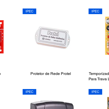
IPEC
IPEC
o
Protetor de Rede Protel
Temporizado
Para Trava 
IPEC
IPEC