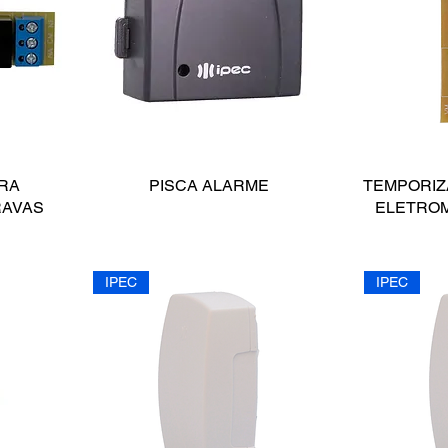
RA
PISCA ALARME
TEMPORIZ
RAVAS
ELETRO
IPEC
IPEC