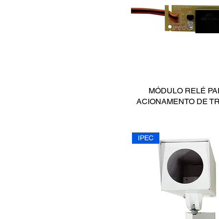
Automatizador de
portão
Autotransformador
Botoeiras
Caixas Organizadoras
Casa Inteligente
Centrais
MÓDULO RELÉ PA
Controle de acesso
ACIONAMENTO DE T
Controles remotos
Eletrificador de cerca
IPEC
Eletroímã
Fechaduras elétricas
Filtro De Linha
Fonte
Fonte carregador
Fonte Nobreak