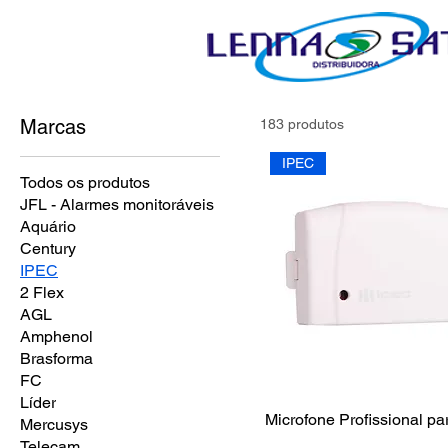
Marcas
183 produtos
IPEC
Todos os produtos
JFL - Alarmes monitoráveis
Aquário
Century
IPEC
2 Flex
AGL
Amphenol
Brasforma
FC
Líder
Microfone Profissional p
Mercusys
Telecam