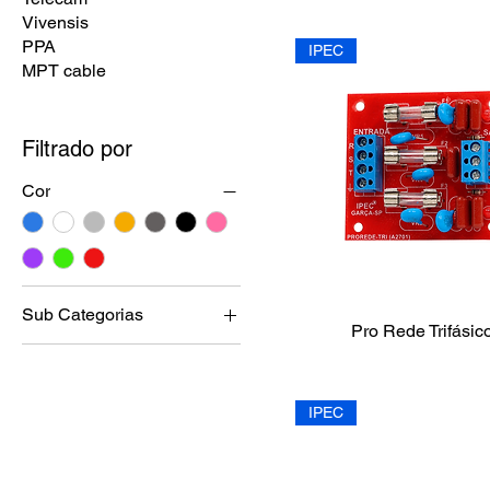
Vivensis
PPA
IPEC
MPT cable
Filtrado por
Cor
Sub Categorias
Pro Rede Trifásic
Sensores Ativos
Sirenes
Acessórios
IPEC
Alarmes
Automatizador de porta