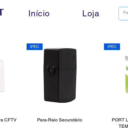
Início
Loja
IPEC
IPEC
ara CFTV
Para-Raio Secundário
PORT 
TEM